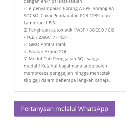
dengan enkripsi kata laluan
☑️ e-penyampaian Borang A EPF, Borang 8A
SOCSO, Cukai Pendapatan PCB CP39, dan
Lampiran 1 EIS
☑️ Pengiraan automatik KWSP / SOCSO / EIS
/ PCB / ZAKAT / HRDF
☑️ GIRO Antara Bank
☑️ Pautan Akaun SQL
☑️ Modul Cuti Penggajian SQL sangat
mudah! Ketahui bagaimana anda boleh
memproses penggajian hingga mencetak
slip gaji dalam beberapa langkah sahaja.
Pertanyaan melalui WhatsApp