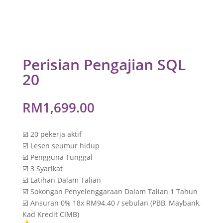
Perisian Pengajian SQL
20
RM
1,699.00
☑️ 20 pekerja aktif
☑️ Lesen seumur hidup
☑️ Pengguna Tunggal
☑️ 3 Syarikat
☑️ Latihan Dalam Talian
☑️ Sokongan Penyelenggaraan Dalam Talian 1 Tahun
☑️ Ansuran 0% 18x RM94.40 / sebulan (PBB, Maybank,
Kad Kredit CIMB)